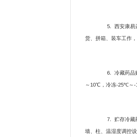
5.  
西安康易
货、拼箱、装车工作
6.  
冷藏药品
～
10
℃
，冷冻
-25
℃
～
-
7.  
贮存冷藏
墙、柱、温湿度调控