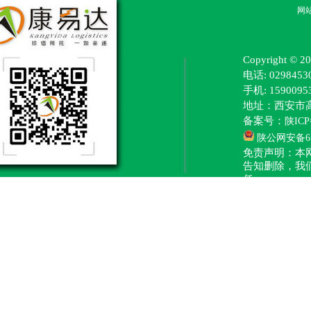
网
Copyright
电话: 0298453
手机: 15900
地址：西安市
备案号：
陕ICP
陕公网安备610
免责声明：本
告知删除，我
任。