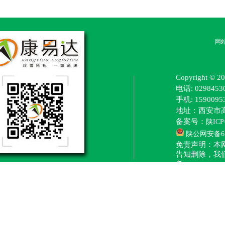
网
Copyright
电话: 0298453
手机: 15900
地址：西安市
备案号：
陕ICP
陕公网安备610
免责声明：本
告知删除，我
任。