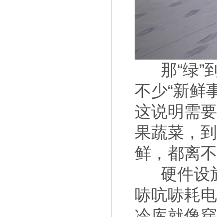
那“绿
不少“新鲜
这说明需
果蔬菜，
鲜，都离
硬件设
哧吭哧耗电
冷库就像穿