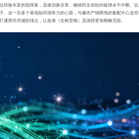
位经验丰富的指挥家，迅速切换乐章，确保民生供给的旋律永不中断。近
子。这一百多个基地如同强有力的心脏，与遍布产销两地的集配中心这些
打通那些关键的堵点，让血液（生鲜货物）流淌得更加顺畅无阻。