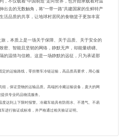
列，不仅载着“中国制造”走向世界，也开始承载着对温
伸出去的无数触角，将“一带一路”共建国家的生鲜特产
生活品质的共享，让地球村居民的食物篮子更加丰富
化之旅，本质上是一场关于保障、关于品质、关于安全的
致密、智能且坚韧的网络，静默无声，却能量磅礴。
隔的温情与信赖。这是一场静默的远征，只为承诺那
固定的运输路线，零担整车冷链运输，高品质高要求，用心服
机组，保证货物的运输品质。高端的冷藏运输设备，庞大的网
您提供专业药品物流服务。
温度达到上下限时报警。冷藏车箱具有防雨水、不透气、不易
藏车进行验证或标准，并严格通过相关验证证明。