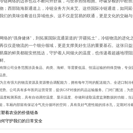
冷链网络的边界也在不断向外舒展，与世界热情相拥。呼啸穿梭的中欧班
物；西部陆海新通道上，冷链业务方兴未艾。这些国际冷链通道，如同延
我们的美味佳肴送往异域他乡。这不仅是贸易的联通，更是文化的交融与
网络的“强身健体”，到拓展国际流通渠道的“开疆拓土”，冷链物流的进
再仅仅是物流的一个细分领域，更是支撑美好生活的重要基石。这张日益
易腐的鲜美都能安然抵达，守护着人间烟火的温度，也传递着超越地理阻
鲜。
限公司业务范围涉及食品、肉类、海鲜、等需要低温、恒温运输的特殊货物，专业
品质。
主有强大的物流资源及资源整合调配能力，拥有每年万吨的配送能力。全进口制冷
优势。公司具有多年医药运营背景，提供GSP对接的药品运输服务。门对门配送，为
度检测系统，具有自动调控温度、显示温度、存储和读取温度监测数据的功能，当
能，车厢内部留有保证冷气充分循环的空间，具有良好气密性能的排水孔，定期对冷
重塑着农业的价值链条
如何守护我们的日常安全