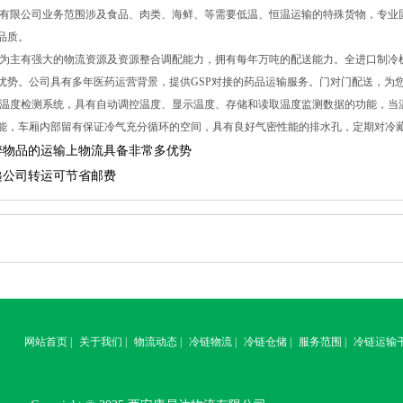
限公司业务范围涉及食品、肉类、海鲜、等需要低温、恒温运输的特殊货物，专业
品质。
主有强大的物流资源及资源整合调配能力，拥有每年万吨的配送能力。全进口制冷
优势。公司具有多年医药运营背景，提供GSP对接的药品运输服务。门对门配送，为
度检测系统，具有自动调控温度、显示温度、存储和读取温度监测数据的功能，当
能，车厢内部留有保证冷气充分循环的空间，具有良好气密性能的排水孔，定期对冷
碎物品的运输上物流具备非常多优势
递公司转运可节省邮费
网站首页
|
关于我们
|
物流动态
|
冷链物流
|
冷链仓储
|
服务范围
|
冷链运输